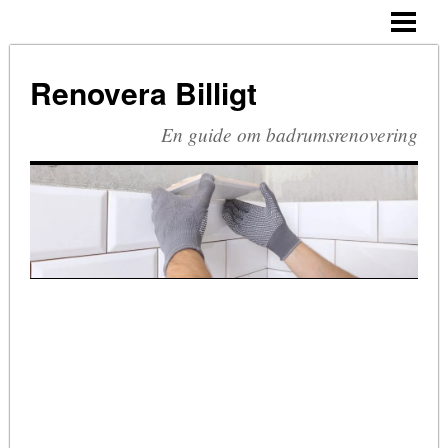
HEM
BUDGETRENOVERA BADRUM
Renovera Billigt
TA BORT SILIKON
En guide om badrumsrenovering
RIVA BADRUM
RIVA KAKEL
RETRO BADRUM
BLOGG