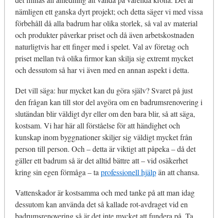
nämligen ett ganska dyrt projekt; och detta säger vi med vissa
förbehåll då alla badrum har olika storlek, så val av material
och produkter påverkar priset och då även arbetskostnaden
naturligtvis har ett finger med i spelet. Val av företag och
priset mellan två olika firmor kan skilja sig extremt mycket
och dessutom så har vi även med en annan aspekt i detta.
Det vill säga: hur mycket kan du göra själv? Svaret på just
den frågan kan till stor del avgöra om en badrumsrenovering i
slutändan blir väldigt dyr eller om den bara blir, så att säga,
kostsam. Vi har här all förståelse för att händighet och
kunskap inom byggnationer skiljer sig väldigt mycket från
person till person. Och – detta är viktigt att påpeka – då det
gäller ett badrum så är det alltid bättre att – vid osäkerhet
kring sin egen förmåga – ta
professionell hjälp
än att chansa.
Vattenskador är kostsamma och med tanke på att man idag
dessutom kan använda det så kallade rot-avdraget vid en
badrumsrenovering så är det inte mycket att fundera på. Ta