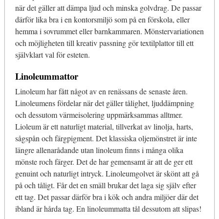
när det gäller att dämpa ljud och minska golvdrag. De passar
därför lika bra i en kontorsmiljö som på en förskola, eller
hemma i sovrummet eller barnkammaren. Mönstervariationen
och möjligheten till kreativ passning gör textilplattor till ett
självklart val för esteten.
Linoleummattor
Linoleum har fått något av en renässans de senaste åren.
Linoleumens fördelar när det gäller tålighet, ljuddämpning
och dessutom värmeisolering uppmärksammas alltmer.
Lioleum är ett naturligt material, tillverkat av linolja, harts,
sågspån och färgpigment. Det klassiska oljemönstret är inte
längre allenarådande utan linoleum finns i många olika
mönste roch färger. Det de har gemensamt är att de ger ett
genuint och naturligt intryck. Linoleumgolvet är skönt att gå
på och tåligt. Får det en smäll brukar det laga sig själv efter
ett tag. Det passar därför bra i kök och andra miljöer där det
ibland är hårda tag. En linoleummatta tål dessutom att slipas!