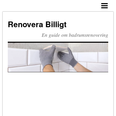
HEM
BUDGETRENOVERA BADRUM
Renovera Billigt
TA BORT SILIKON
En guide om badrumsrenovering
RIVA BADRUM
RIVA KAKEL
RETRO BADRUM
BLOGG