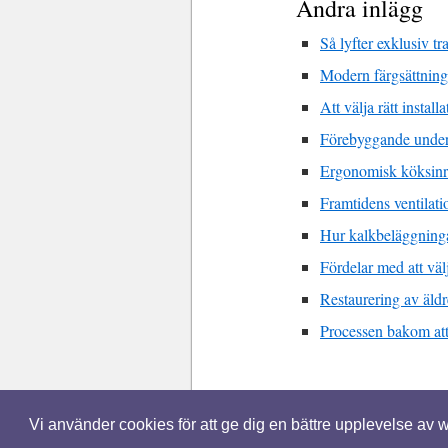
Andra inlägg
Så lyfter exklusiv tr
Modern färgsättning
Att välja rätt instal
Förebyggande underhå
Ergonomisk köksinre
Framtidens ventilat
Hur kalkbeläggningar
Fördelar med att vä
Restaurering av äldr
Processen bakom att 
© 2026 Renoverabilligt.nu. Alla rättighe
Vi använder cookies för att ge dig en bättre upplevelse av