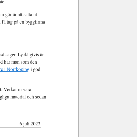
nte.
 gör är att sätta ut
n få tag på en byggfirma
å säger. Lyckligtvis är
riod har man som den
re i Norrköping
i god
. Verkar ni vara
ngliga material och sedan
6 juli 2023