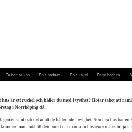
Ta bort silikon
Riva badrum
Riva kakel
Retro badrum
B
 hus är ett ruckel och håller du med i tysthet? Hotar taket att raml
öretag i Norrköping då.
k gemensamt och det är att de håller inte i evighet. Somliga hus har en 
ist kommer man ändå till den punkt när man som husägare måste börja tän