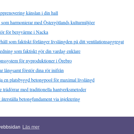
apprenovering känslan i din hall
 som harmonierar med Östergötlands kulturmiljöer
latör för bergvärme i Nacka
ll som faktiskt förlänger livslängden på ditt ventilationsaggregat
dning som faktiskt gör din vardag enklare
ionssystem för nyproduktioner i Örebro
 långsamt förstör dina rör inifrån
lja en platsbyggd betongpool för maximal livslängd
e trädörrar med traditionella hantverksmetoder
återställa betongfundament via injektering
ter förbehållna.
 webbsidan
Läs mer