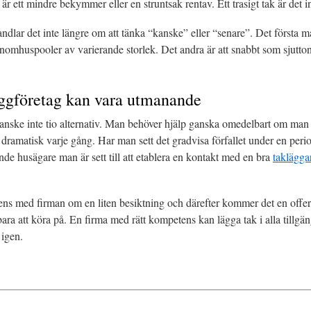
 är ett mindre bekymmer eller en struntsak rentav. Ett trasigt tak är det i
ndlar det inte längre om att tänka “kanske” eller “senare”. Det första man
 inomhuspooler av varierande storlek. Det andra är att snabbt som sjutto
byggföretag kan vara utmanande
nske inte tio alternativ. Man behöver hjälp ganska omedelbart om man s
så dramatisk varje gång. Har man sett det gradvisa förfallet under en pe
ende husägare man är sett till att etablera en kontakt med en bra
taklägga
s med firman om en liten besiktning och därefter kommer det en offert
bara att köra på. En firma med rätt kompetens kan lägga tak i alla tillgä
igen.