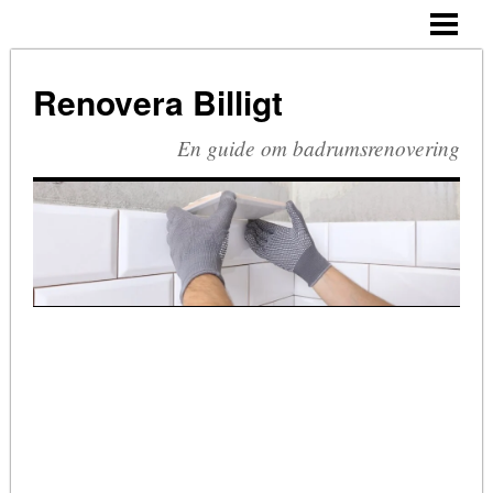
HEM
BUDGETRENOVERA BADRUM
Renovera Billigt
TA BORT SILIKON
En guide om badrumsrenovering
RIVA BADRUM
RIVA KAKEL
RETRO BADRUM
BLOGG