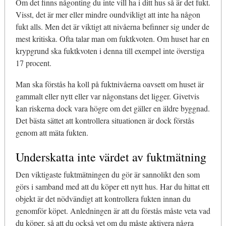
Om det finns någonting du inte vill ha i ditt hus så är det fukt.
Visst, det är mer eller mindre oundvikligt att inte ha någon
fukt alls. Men det är viktigt att nivåerna befinner sig under de
mest kritiska. Ofta talar man om fuktkvoten. Om huset har en
krypgrund ska fuktkvoten i denna till exempel inte överstiga
17 procent.
Man ska förstås ha koll på fuktnivåerna oavsett om huset är
gammalt eller nytt eller var någonstans det ligger. Givetvis
kan riskerna dock vara högre om det gäller en äldre byggnad.
Det bästa sättet att kontrollera situationen är dock förstås
genom att mäta fukten.
Underskatta inte värdet av fuktmätning
Den viktigaste fuktmätningen du gör är sannolikt den som
görs i samband med att du köper ett nytt hus. Har du hittat ett
objekt är det nödvändigt att kontrollera fukten innan du
genomför köpet. Anledningen är att du förstås måste veta vad
du köper, så att du också vet om du måste aktivera några