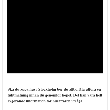
Ska du köpa hus i Stockholm bör du alltid låta utföra en
fuktmätning innan du genomför köpet. Det kan vara helt
avgörande information för husaffären i fråga.