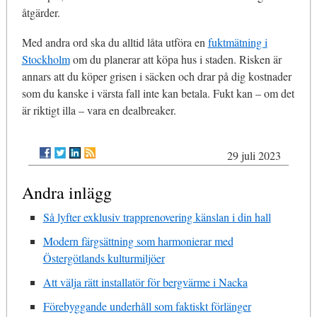
åtgärder.
Med andra ord ska du alltid låta utföra en
fuktmätning i
Stockholm
om du planerar att köpa hus i staden. Risken är
annars att du köper grisen i säcken och drar på dig kostnader
som du kanske i värsta fall inte kan betala. Fukt kan – om det
är riktigt illa – vara en dealbreaker.
29 juli 2023
Andra inlägg
Så lyfter exklusiv trapprenovering känslan i din hall
Modern färgsättning som harmonierar med
Östergötlands kulturmiljöer
Att välja rätt installatör för bergvärme i Nacka
Förebyggande underhåll som faktiskt förlänger