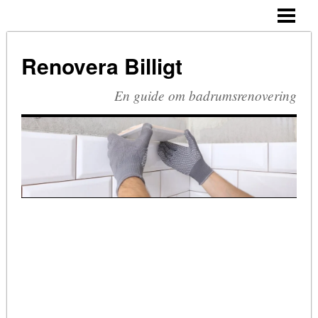
HEM
BUDGETRENOVERA BADRUM
Renovera Billigt
TA BORT SILIKON
En guide om badrumsrenovering
RIVA BADRUM
RIVA KAKEL
RETRO BADRUM
BLOGG