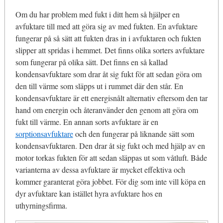
Om du har problem med fukt i ditt hem så hjälper en
avfuktare till med att göra sig av med fukten. En avfuktare
fungerar på så sätt att fukten dras in i avfuktaren och fukten
slipper att spridas i hemmet. Det finns olika sorters avfuktare
som fungerar på olika sätt. Det finns en så kallad
kondensavfuktare som drar åt sig fukt för att sedan göra om
den till värme som släpps ut i rummet där den står. En
kondensavfuktare är ett energisnålt alternativ eftersom den tar
hand om energin och återanvänder den genom att göra om
fukt till värme. En annan sorts avfuktare är en
sorptionsavfuktare
och den fungerar på liknande sätt som
kondensavfuktaren. Den drar åt sig fukt och med hjälp av en
motor torkas fukten för att sedan släppas ut som våtluft. Både
varianterna av dessa avfuktare är mycket effektiva och
kommer garanterat göra jobbet. För dig som inte vill köpa en
dyr avfuktare kan istället hyra avfuktare hos en
uthyrningsfirma.