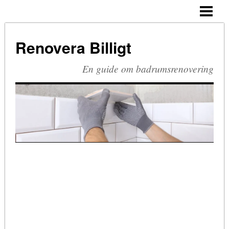
HEM
BUDGETRENOVERA BADRUM
Renovera Billigt
TA BORT SILIKON
En guide om badrumsrenovering
RIVA BADRUM
RIVA KAKEL
RETRO BADRUM
BLOGG