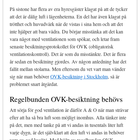
På sistone har flera av era hyresgäster klagat på att de tycker
att det är dålig luft i lägenheterna. En del har även klagat på
trötthet och huvudvärk när de vistas i sina hem och att det
inte hjälper att bara vädra. Du börjar misstänka att det kan
vara något med ventilationen som spökar, och letar fram
senaste besiktningsprotokollet för OVK (obligatorisk
ventilationskontroll). Det är som du misstänkte. Det är flera
år sedan en besiktning gjordes. Av någon anledning har det
fallit mellan stolarna. Men eftersom du vet vart man vänder
sig när man behöver
OVK-besiktning i Stockholm
, så är
problemet snart åtgärdat.
Regelbunden OVK-besiktning behövs
Att sörja för god ventilation är därför A & O när man strävar
efter att ha så bra luft som möjligt inomhus. Alla tänker inte
på det, men med tanke på att vi andas in tusentals liter luft
varje dygn, är det självklart att den luft vi andas in behöver
vara av god kvalité. Med hjälp av regelbunden OVK-