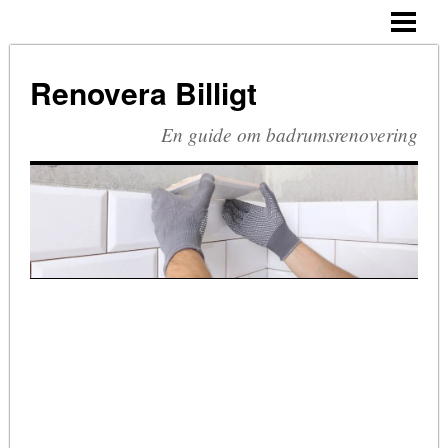
HEM
BUDGETRENOVERA BADRUM
Renovera Billigt
TA BORT SILIKON
En guide om badrumsrenovering
RIVA BADRUM
RIVA KAKEL
RETRO BADRUM
BLOGG