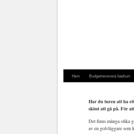
Hem
Budgetrenovera badrum
Har du turen att ha ett
skönt att gå på. För at
Det finns många olika g
av en golvläggare som ka