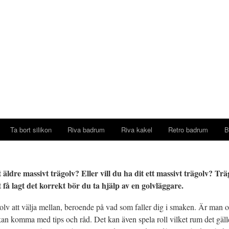
Ta bort silikon
Riva badrum
Riva kakel
Retro badrum
B
 äldre massivt trägolv? Eller vill du ha dit ett massivt trägolv? Trä
t få lagt det korrekt bör du ta hjälp av en golvläggare.
olv att välja mellan, beroende på vad som faller dig i smaken. Är man 
n komma med tips och råd. Det kan även spela roll vilket rum det gäller