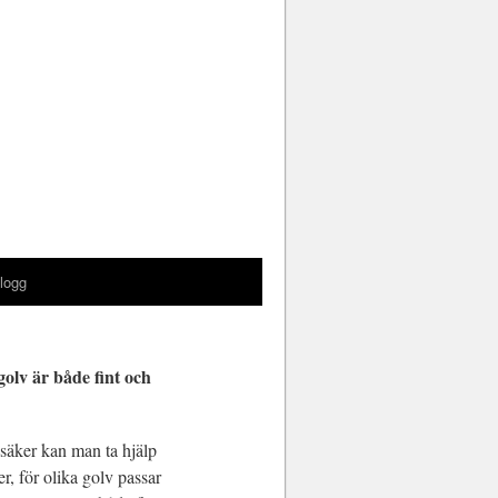
logg
golv är både fint och
osäker kan man ta hjälp
, för olika golv passar