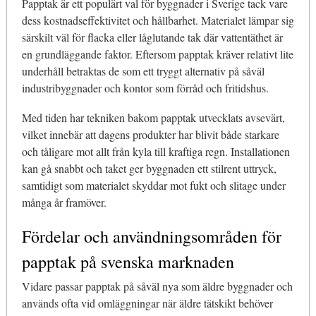
Papptak är ett populärt val för byggnader i Sverige tack vare
dess kostnadseffektivitet och hållbarhet. Materialet lämpar sig
särskilt väl för flacka eller låglutande tak där vattentäthet är
en grundläggande faktor. Eftersom papptak kräver relativt lite
underhåll betraktas de som ett tryggt alternativ på såväl
industribyggnader och kontor som förråd och fritidshus.
Med tiden har tekniken bakom papptak utvecklats avsevärt,
vilket innebär att dagens produkter har blivit både starkare
och tåligare mot allt från kyla till kraftiga regn. Installationen
kan gå snabbt och taket ger byggnaden ett stilrent uttryck,
samtidigt som materialet skyddar mot fukt och slitage under
många år framöver.
Fördelar och användningsområden för
papptak på svenska marknaden
Vidare passar papptak på såväl nya som äldre byggnader och
används ofta vid omläggningar när äldre tätskikt behöver