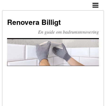
HEM
BUDGETRENOVERA BADRUM
Renovera Billigt
TA BORT SILIKON
En guide om badrumsrenovering
RIVA BADRUM
RIVA KAKEL
RETRO BADRUM
BLOGG