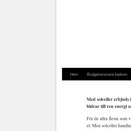
Hem
Budgetrenovera badrum
Med solceller erbjuds 
bidrar till ren energi 
För de allra flesta som v
el. Men solceller handlar