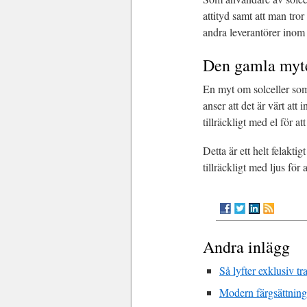
attityd samt att man tro
andra leverantörer inom 
Den gamla myte
En myt om solceller som
anser att det är värt att
tillräckligt med el för at
Detta är ett helt felakt
tillräckligt med ljus för a
Andra inlägg
Så lyfter exklusiv tr
Modern färgsättning