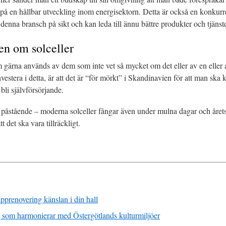
r på en hållbar utveckling inom energisektorn. Detta är också en konkur
denna bransch på sikt och kan leda till ännu bättre produkter och tjänste
n om solceller
 gärna används av dem som inte vet så mycket om det eller av en eller 
 investera i detta, är att det är “för mörkt” i Skandinavien för att man sk
t bli självförsörjande.
igt påstående – moderna solceller fångar även under mulna dagar och året
tt det ska vara tillräckligt.
apprenovering känslan i din hall
 som harmonierar med Östergötlands kulturmiljöer