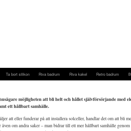
Ta bort silikon
Riva badrum
Riva kakel
Retro badrum
B
husägare möjligheten att bli helt och hållet självförsörjande med el
samt ett hållbart samhälle.
äljer att eller funderar på att installera solceller, handlar det om att bli
 även om andra saker – man bidrar till ett mer hållbart samhälle genom at