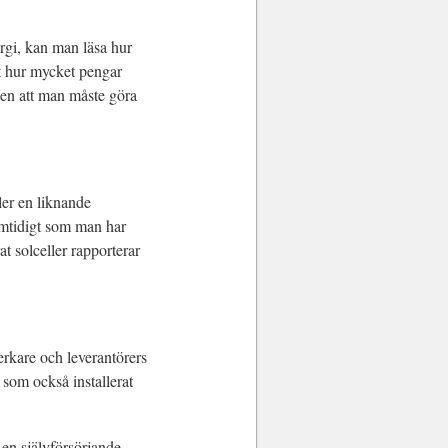
rgi, kan man läsa hur
t hur mycket pengar
ionen att man måste göra
ler en liknande
samtidigt som man har
at solceller rapporterar
verkare och leverantörers
 som också installerat
en självförsörjande