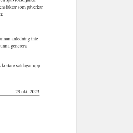
rensfaktor som påverkar
r.
annan anledning inte
a kunna generera
s kortare soldagar upp
29 okt. 2023