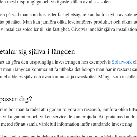
n mest ursprungliga och viktigaste källan av alla – solen.
en på vad man som hus- eller fastighetsägare kan ha för nytta av solene
ta på nätet. Man kan jämföra olika leverantörers produkter och räkna u
v installera solceller till sin fastighet. Givetvis innebär själva installat
talar sig själva i längden
et att göra den ursprungliga investeringen hos exempelvis
Solarwork
el
att man i längden kommer att få tillbaka det belopp man har investerat 
n el alldeles själv och även kunna sälja överskottet. Många som installer
 passar dig?
are bör man ta rådet att i godan ro göra sin research, jämföra olika till
 vilka garantier och vilken service de kan erbjuda. Att prata med andra
a metod för att samla värdefull information inför stundande investering.
ler sänder man ett budskap till sin omgivning att man både förespråkar 