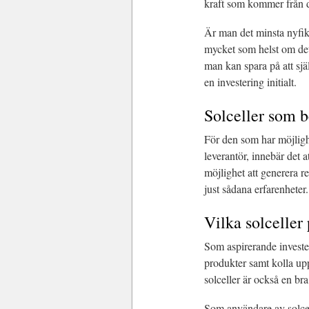
kraft som kommer från de
Är man det minsta nyfik
mycket som helst om det
man kan spara på att själ
en investering initialt.
Solceller som be
För den som har möjligh
leverantör, innebär det 
möjlighet att generera re
just sådana erfarenheter.
Vilka solceller
Som aspirerande invester
produkter samt kolla upp
solceller är också en br
Som användare av solcel