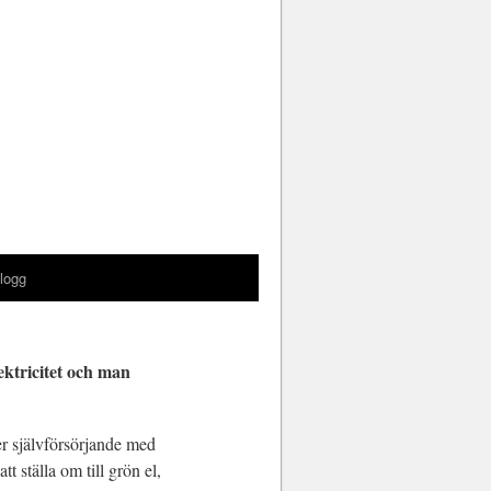
logg
ektricitet och man
 mer självförsörjande med
t ställa om till grön el,