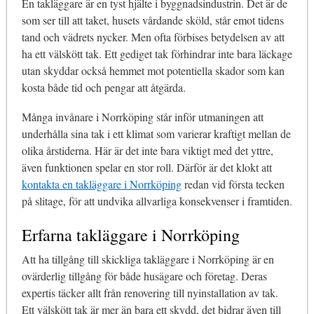
En takläggare är en tyst hjälte i byggnadsindustrin. Det är de
som ser till att taket, husets vårdande sköld, står emot tidens
tand och vädrets nycker. Men ofta förbises betydelsen av att
ha ett välskött tak. Ett gediget tak förhindrar inte bara läckage
utan skyddar också hemmet mot potentiella skador som kan
kosta både tid och pengar att åtgärda.
Många invånare i Norrköping står inför utmaningen att
underhålla sina tak i ett klimat som varierar kraftigt mellan de
olika årstiderna. Här är det inte bara viktigt med det yttre,
även funktionen spelar en stor roll. Därför är det klokt att
kontakta en takläggare i Norrköping
redan vid första tecken
på slitage, för att undvika allvarliga konsekvenser i framtiden.
Erfarna takläggare i Norrköping
Att ha tillgång till skickliga takläggare i Norrköping är en
ovärderlig tillgång för både husägare och företag. Deras
expertis täcker allt från renovering till nyinstallation av tak.
Ett välskött tak är mer än bara ett skydd, det bidrar även till