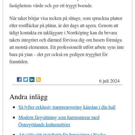
fastighetens värde och ger ett tryggt boende.
När taket börjar visa tecken på slitage, som spruckna plattor
eller rostfläckar på plåtar, är det dags att agera. Genom att
tidigt kontakta en takläggare i Norrköping kan du bevara
takets integritet och därmed förvissa dig om husets förmåga
att motstå elementen. Ett professionellt utfört arbete syns inte
bara på ytan – det ger också en gedigen trygghet för
framtiden.
6 juli 2024
Andra inlägg
Så lyfter exklusiv trapprenovering känslan i din hall
Modern färgsättning som harmonierar med
Östergötlands kulturmiljöer
Att välja rätt installatör för bergvärme i Nacka