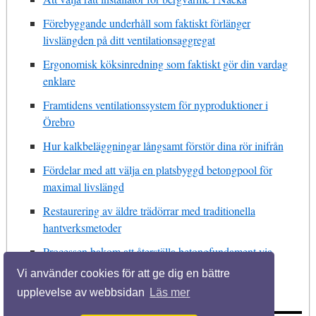
Förebyggande underhåll som faktiskt förlänger
livslängden på ditt ventilationsaggregat
Ergonomisk köksinredning som faktiskt gör din vardag
enklare
Framtidens ventilationssystem för nyproduktioner i
Örebro
Hur kalkbeläggningar långsamt förstör dina rör inifrån
Fördelar med att välja en platsbyggd betongpool för
maximal livslängd
Restaurering av äldre trädörrar med traditionella
hantverksmetoder
Processen bakom att återställa betongfundament via
injektering
Vi använder cookies för att ge dig en bättre
upplevelse av webbsidan
Läs mer