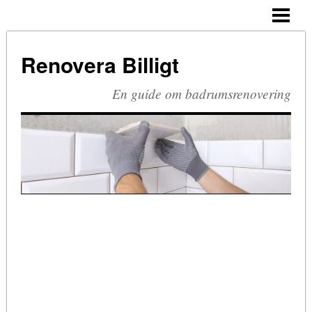
HEM
BUDGETRENOVERA BADRUM
Renovera Billigt
TA BORT SILIKON
En guide om badrumsrenovering
RIVA BADRUM
RIVA KAKEL
RETRO BADRUM
BLOGG