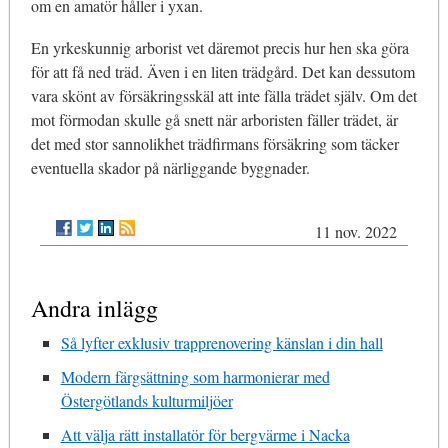
om en amatör håller i yxan.
En yrkeskunnig arborist vet däremot precis hur hen ska göra
för att få ned träd. Även i en liten trädgård. Det kan dessutom
vara skönt av försäkringsskäl att inte fälla trädet själv. Om det
mot förmodan skulle gå snett när arboristen fäller trädet, är
det med stor sannolikhet trädfirmans försäkring som täcker
eventuella skador på närliggande byggnader.
11 nov. 2022
Andra inlägg
Så lyfter exklusiv trapprenovering känslan i din hall
Modern färgsättning som harmonierar med
Östergötlands kulturmiljöer
Att välja rätt installatör för bergvärme i Nacka