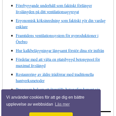
Förebyggande underhåll som faktiskt förlänger
livslängden på ditt ventilationsaggregat
Ergonomisk köksinredning som faktiskt gör din vardag
enklare
Framtidens ventilationssystem för nyproduktioner i
Örebro
Hur kalkbeläggningar långsamt förstör dina rör inifrån
Fördelar med att välja en platsbyggd betongpool för
maximal livslängd
Restaurering av äldre trädörrar med traditionella
hantverksmetoder
Processen bakom att återställa betongfundament via
injektering
Vi använder cookies för att ge dig en bättre
upplevelse av webbsidan
Läs mer