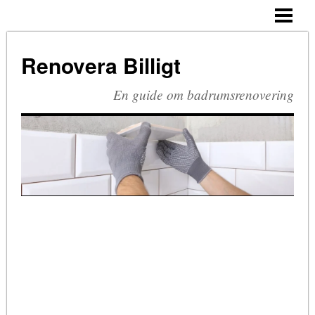
HEM
BUDGETRENOVERA BADRUM
Renovera Billigt
TA BORT SILIKON
En guide om badrumsrenovering
RIVA BADRUM
RIVA KAKEL
RETRO BADRUM
BLOGG