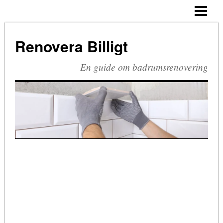
HEM
BUDGETRENOVERA BADRUM
Renovera Billigt
TA BORT SILIKON
En guide om badrumsrenovering
RIVA BADRUM
RIVA KAKEL
RETRO BADRUM
BLOGG