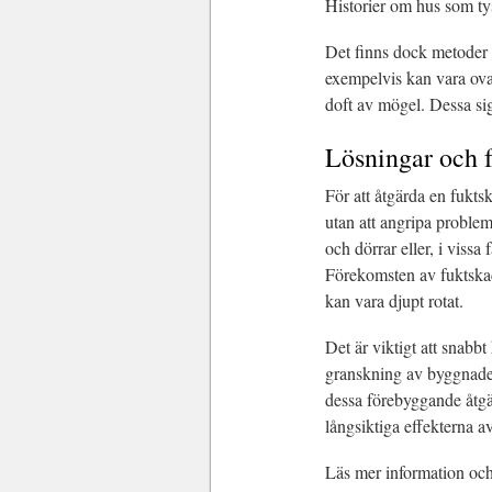
Historier om hus som tys
Det finns dock metoder f
exempelvis kan vara ova
doft av mögel. Dessa sig
Lösningar och 
För att åtgärda en fukts
utan att angripa probleme
och dörrar eller, i viss
Förekomsten av fuktskad
kan vara djupt rotat.
Det är viktigt att snabbt
granskning av byggnadens
dessa förebyggande åtg
långsiktiga effekterna a
Läs mer information och