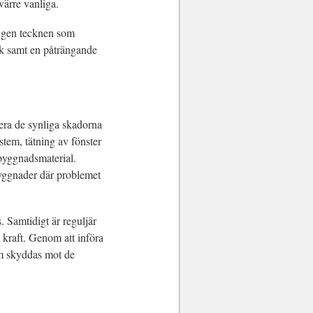
värre vanliga.
a igen tecknen som
ak samt en påträngande
rera de synliga skadorna
stem, tätning av fönster
 byggnadsmaterial.
byggnader där problemet
s. Samtidigt är reguljär
 kraft. Genom att införa
em skyddas mot de