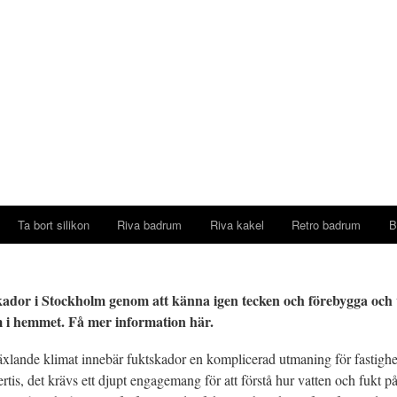
Ta bort silikon
Riva badrum
Riva kakel
Retro badrum
B
kador i Stockholm genom att känna igen tecken och förebygga och 
m i hemmet. Få mer information här.
äxlande klimat innebär fuktskador en komplicerad utmaning för fastigh
rtis, det krävs ett djupt engagemang för att förstå hur vatten och fukt 