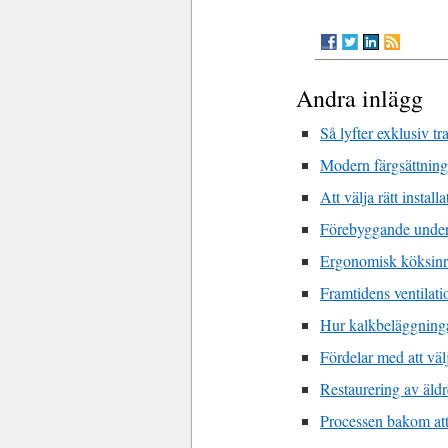
Andra inlägg
Så lyfter exklusiv tr
Modern färgsättning
Att välja rätt instal
Förebyggande underhå
Ergonomisk köksinre
Framtidens ventilat
Hur kalkbeläggningar
Fördelar med att vä
Restaurering av äldr
Processen bakom att 