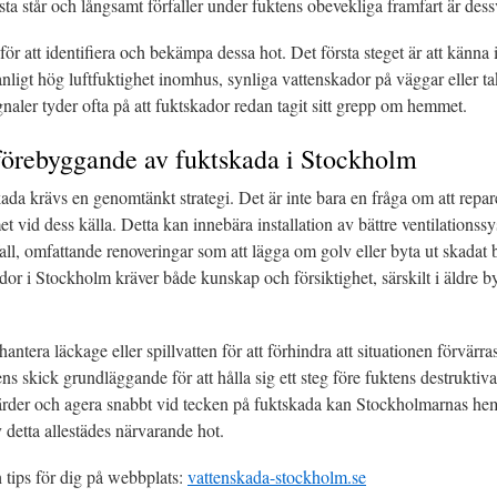
ta står och långsamt förfaller under fuktens obevekliga framfart är dess
ör att identifiera och bekämpa dessa hot. Det första steget är att känn
nligt hög luftfuktighet inomhus, synliga vattenskador på väggar eller t
naler tyder ofta på att fuktskador redan tagit sitt grepp om hemmet.
förebyggande av fuktskada i Stockholm
kada krävs en genomtänkt strategi. Det är inte bara en fråga om att repa
t vid dess källa. Detta kan innebära installation av bättre ventilationssy
a fall, omfattande renoveringar som att lägga om golv eller byta ut skadat
or i Stockholm kräver både kunskap och försiktighet, särskilt i äldre 
 hantera läckage eller spillvatten för att förhindra att situationen förvärra
 skick grundläggande för att hålla sig ett steg före fuktens destruktiva
ärder och agera snabbt vid tecken på fuktskada kan Stockholmarnas h
v detta allestädes närvarande hot.
 tips för dig på webbplats:
vattenskada-stockholm.se