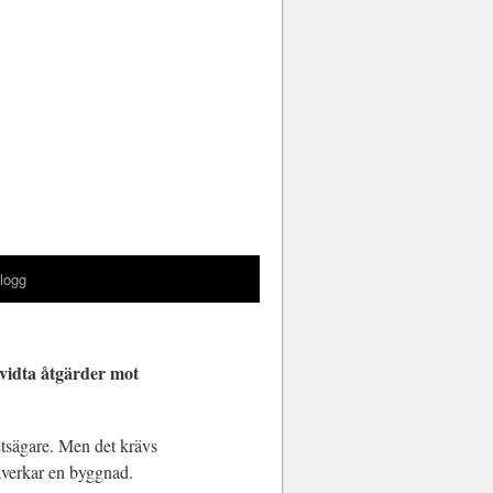
logg
vidta åtgärder mot
etsägare. Men det krävs
påverkar en byggnad.