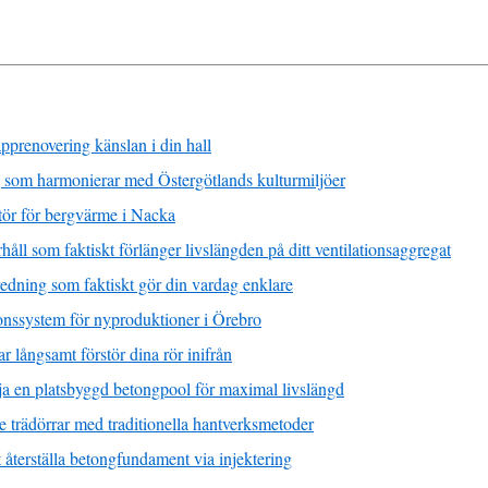
apprenovering känslan i din hall
 som harmonierar med Östergötlands kulturmiljöer
latör för bergvärme i Nacka
ll som faktiskt förlänger livslängden på ditt ventilationsaggregat
dning som faktiskt gör din vardag enklare
ionssystem för nyproduktioner i Örebro
 långsamt förstör dina rör inifrån
lja en platsbyggd betongpool för maximal livslängd
e trädörrar med traditionella hantverksmetoder
återställa betongfundament via injektering