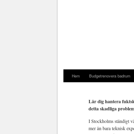
Hem
Budgetrenovera badrum
Lär dig hantera fukts
detta skadliga proble
I Stockholms ständigt v
mer än bara teknisk expe