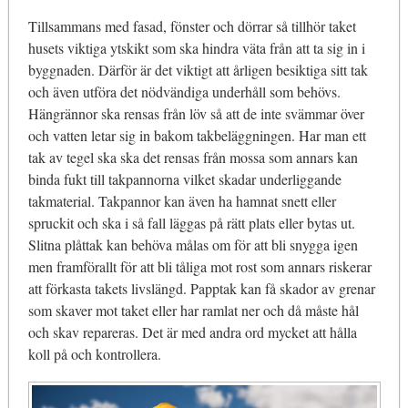
Tillsammans med fasad, fönster och dörrar så tillhör taket
husets viktiga ytskikt som ska hindra väta från att ta sig in i
byggnaden. Därför är det viktigt att årligen besiktiga sitt tak
och även utföra det nödvändiga underhåll som behövs.
Hängrännor ska rensas från löv så att de inte svämmar över
och vatten letar sig in bakom takbeläggningen. Har man ett
tak av tegel ska ska det rensas från mossa som annars kan
binda fukt till takpannorna vilket skadar underliggande
takmaterial. Takpannor kan även ha hamnat snett eller
spruckit och ska i så fall läggas på rätt plats eller bytas ut.
Slitna plåttak kan behöva målas om för att bli snygga igen
men framförallt för att bli tåliga mot rost som annars riskerar
att förkasta takets livslängd. Papptak kan få skador av grenar
som skaver mot taket eller har ramlat ner och då måste hål
och skav repareras. Det är med andra ord mycket att hålla
koll på och kontrollera.