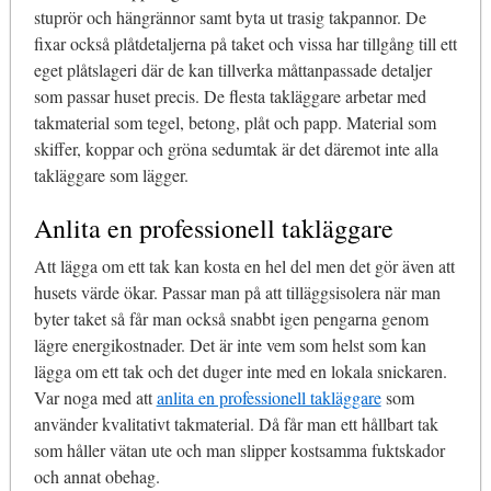
stuprör och hängrännor samt byta ut trasig takpannor. De
fixar också plåtdetaljerna på taket och vissa har tillgång till ett
eget plåtslageri där de kan tillverka måttanpassade detaljer
som passar huset precis. De flesta takläggare arbetar med
takmaterial som tegel, betong, plåt och papp. Material som
skiffer, koppar och gröna sedumtak är det däremot inte alla
takläggare som lägger.
Anlita en professionell takläggare
Att lägga om ett tak kan kosta en hel del men det gör även att
husets värde ökar. Passar man på att tilläggsisolera när man
byter taket så får man också snabbt igen pengarna genom
lägre energikostnader. Det är inte vem som helst som kan
lägga om ett tak och det duger inte med en lokala snickaren.
Var noga med att
anlita en professionell takläggare
som
använder kvalitativt takmaterial. Då får man ett hållbart tak
som håller vätan ute och man slipper kostsamma fuktskador
och annat obehag.