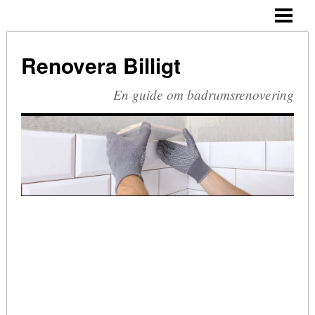
HEM
BUDGETRENOVERA BADRUM
Renovera Billigt
TA BORT SILIKON
En guide om badrumsrenovering
RIVA BADRUM
RIVA KAKEL
RETRO BADRUM
BLOGG